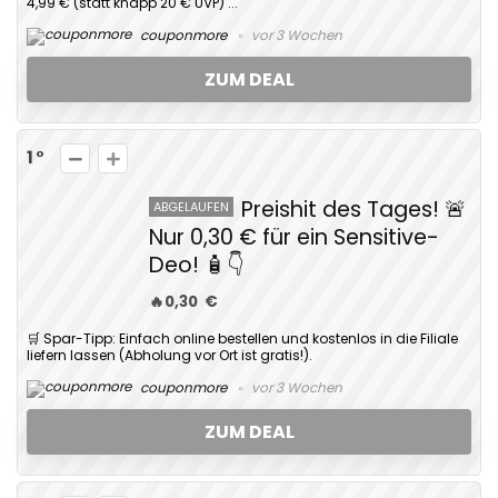
4,99 € (statt knapp 20 € UVP) ...
couponmore
vor 3 Wochen
ZUM DEAL
1
Preishit des Tages! 🚨
ABGELAUFEN
Nur 0,30 € für ein Sensitive-
Deo! 🧴👇
🔥0,30 €
🛒 Spar-Tipp: Einfach online bestellen und kostenlos in die Filiale
liefern lassen (Abholung vor Ort ist gratis!).
couponmore
vor 3 Wochen
ZUM DEAL