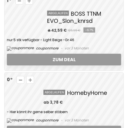
1
BOSS TTNM
ABGELAUFEN
EVO_Slon_knrsd
🔥42,59 €
-67%
129,99 €
nur 5 stk verfügbar - Light Beige -Gr 46
couponmore
vor 3 Monaten
ZUM DEAL
0
HomebyHome
ABGELAUFEN
ab 3,78 €
- Hier könnt ihr gerne selber stöbern
couponmore
vor 3 Monaten