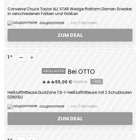
Converse Chuck Taylor ALL STAR Wedge Platform Damen Sneaker
in verschiedenen Farben und Größen
couponmore
vor 2 Monaten
ZUM DEAL
1
Bei OTTO
ABGELAUFEN
🔥🔥🔥55,00 €
-72%
199,99 €
Heißluftfritteuse DualZone 7,6-l-Heißluftfritteuse mit 2 Schubladen
DZ801EU
couponmore
vor 2 Monaten
ZUM DEAL