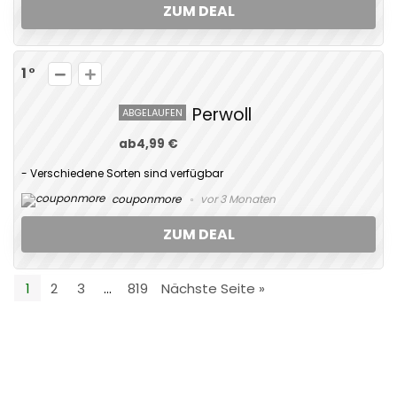
ZUM DEAL
1
Perwoll
ABGELAUFEN
ab4,99 €
- Verschiedene Sorten sind verfügbar
couponmore
vor 3 Monaten
ZUM DEAL
1
2
3
…
819
Nächste Seite »