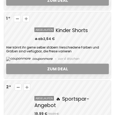
ZUM DEAL
1
Kinder Shorts
ABGELAUFEN
🔥ab2,64 €
Hier könnt ihr gerne selber stöbern Verschiedene Farben und
Größen sind verfügbar, die Preise variieren
couponmore
vor 4 Wochen
ZUM DEAL
2
🔥 Sportspar-
ABGELAUFEN
Angebot
19.99 €
90,00 €