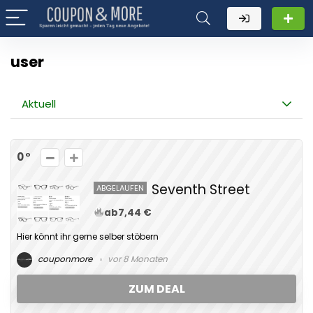
user
Aktuell
0
Seventh Street
ABGELAUFEN
ab7,44 €
Hier könnt ihr gerne selber stöbern
couponmore
vor 8 Monaten
ZUM DEAL