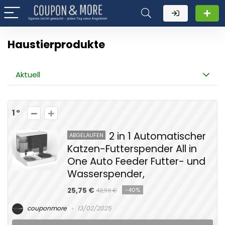
Haustierprodukte
Aktuell
1
2 in 1 Automatischer
ABGELAUFEN
Katzen-Futterspender All in
One Auto Feeder Futter- und
Wasserspender,
25,75 €
-40%
42,99 €
couponmore
13/02/2025