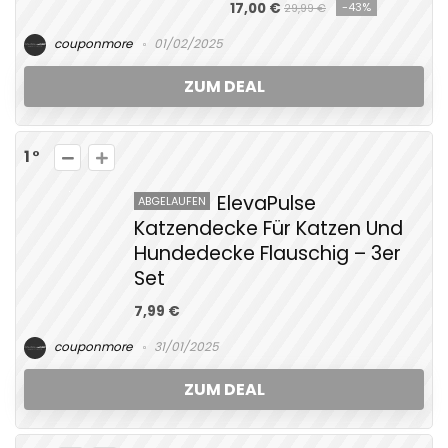
17,00 €
-43%
29,99 €
couponmore
01/02/2025
ZUM DEAL
1
ElevaPulse
ABGELAUFEN
Katzendecke Für Katzen Und
Hundedecke Flauschig – 3er
Set
7,99 €
couponmore
31/01/2025
ZUM DEAL