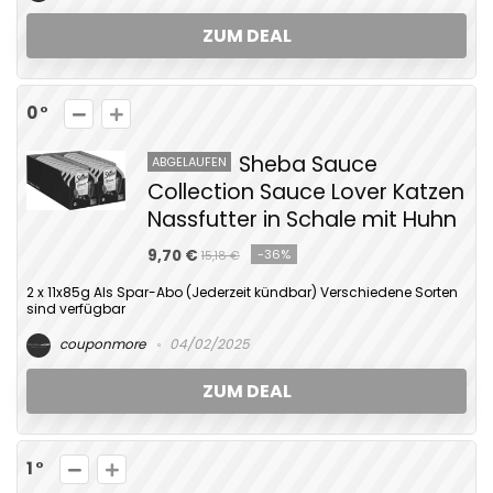
ZUM DEAL
0
Sheba Sauce
ABGELAUFEN
Collection Sauce Lover Katzen
Nassfutter in Schale mit Huhn
9,70 €
-36%
15,18 €
2 x 11x85g Als Spar-Abo (Jederzeit kündbar) Verschiedene Sorten
sind verfügbar
couponmore
04/02/2025
ZUM DEAL
1