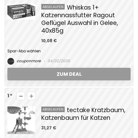
Whiskas 1+
ABGELAUFEN
Katzennassfutter Ragout
Geflügel Auswahl in Gelee,
40x85g
10,08 €
Spar-Abo wählen
couponmore
04/02/2025
ZUM DEAL
1
tectake Kratzbaum,
ABGELAUFEN
Katzenbaum für Katzen
31,27 €