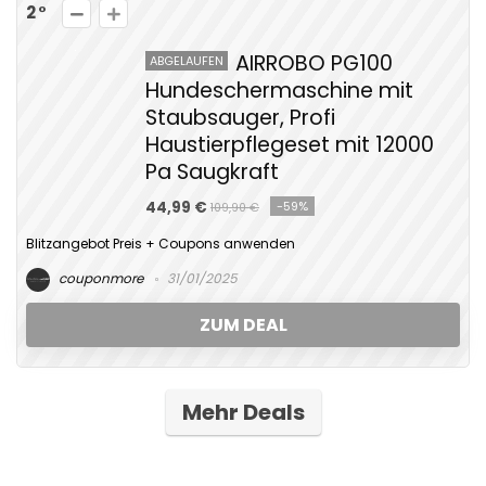
2
AIRROBO PG100
ABGELAUFEN
Hundeschermaschine mit
Staubsauger, Profi
Haustierpflegeset mit 12000
Pa Saugkraft
44,99 €
-59%
109,90 €
Blitzangebot Preis + Coupons anwenden
couponmore
31/01/2025
ZUM DEAL
Mehr Deals