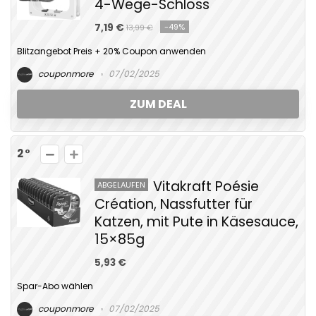
4-Wege-Schloss
7,19 €
-49%
13,99 €
Blitzangebot Preis + 20% Coupon anwenden
couponmore
07/02/2025
ZUM DEAL
2
Vitakraft Poésie
ABGELAUFEN
Création, Nassfutter für
Katzen, mit Pute in Käsesauce,
15×85g
5,93 €
Spar-Abo wählen
couponmore
07/02/2025