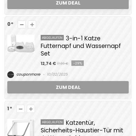
ZUM DEAL
0
3-in-1 Katze
ABGELAUFEN
Futternapf und Wassernapf
Set
12,74 €
-29%
17,99 €
couponmore
10/02/2025
ZUM DEAL
1
Katzentür,
ABGELAUFEN
Sicherheits-Haustier-Tür mit