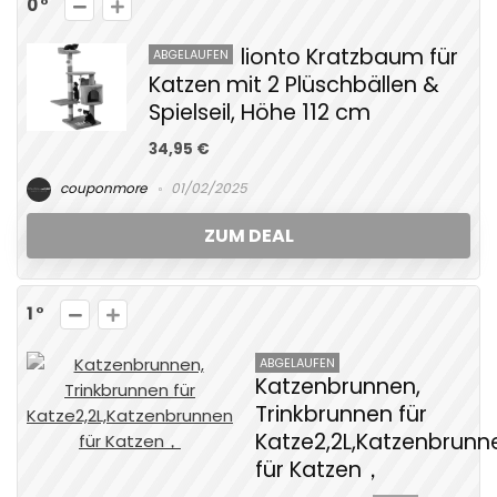
0
lionto Kratzbaum für
ABGELAUFEN
Katzen mit 2 Plüschbällen &
Spielseil, Höhe 112 cm
34,95 €
couponmore
01/02/2025
ZUM DEAL
1
ABGELAUFEN
Katzenbrunnen,
Trinkbrunnen für
Katze2,2L,Katzenbrunn
für Katzen，