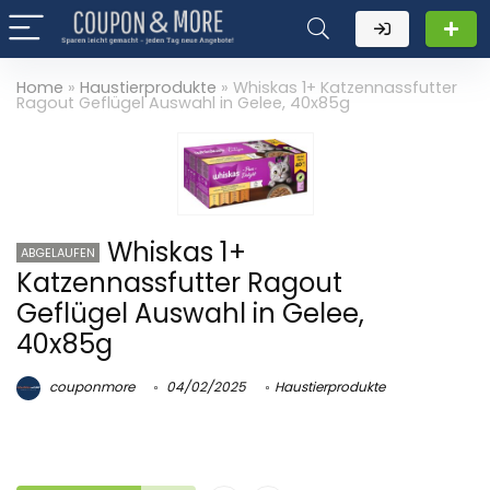
Home
»
Haustierprodukte
»
Whiskas 1+ Katzennassfutter
Ragout Geflügel Auswahl in Gelee, 40x85g
Whiskas 1+
ABGELAUFEN
Katzennassfutter Ragout
Geflügel Auswahl in Gelee,
40x85g
couponmore
04/02/2025
Haustierprodukte