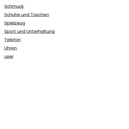
Schmuck
Schuhe und Taschen
Spielzeug
Sport und Unterhaltung
Telefon
Uhren
user
Über Coupon & More
Als Team von
Coupon & More
verfolgen wir täglich die
Rabatte im Internet und vergleichen die Preise, um die
besten Angebote auf unserer Seite zu teilen.
So erfahren Sie, wo Sie beim Online-Shopping am