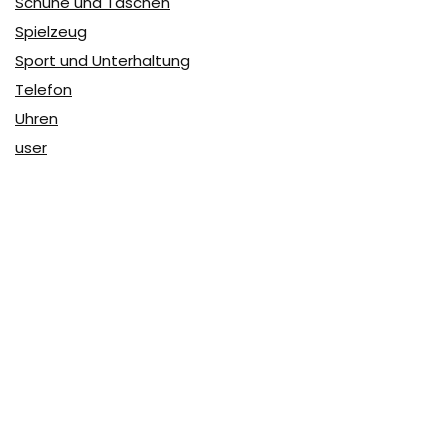
Schuhe und Taschen
Spielzeug
Sport und Unterhaltung
Telefon
Uhren
user
Über Coupon & More
Als Team von
Coupon & More
verfolgen wir täglich die
Rabatte im Internet und vergleichen die Preise, um die
besten Angebote auf unserer Seite zu teilen.
So erfahren Sie, wo Sie beim Online-Shopping am
vorteilhaftesten einkaufen können und wo die höchsten
Rabatte möglich sind.