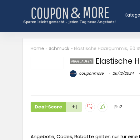
Katego
Home
»
Schmuck
»
Elastische Haargummis, 50 S
Elastische 
ABGELAUFEN
couponmore
26/12/2024
+1
Deal-Score
0
Angebote, Codes, Rabatte gelten nur für eine b