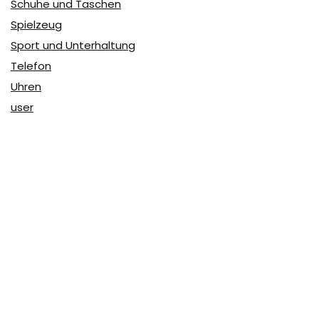
Schuhe und Taschen
Spielzeug
Sport und Unterhaltung
Telefon
Uhren
user
Über Coupon & More
Als Team von
Coupon & More
verfolgen wir täglich die
Rabatte im Internet und vergleichen die Preise, um die
besten Angebote auf unserer Seite zu teilen.
So erfahren Sie, wo Sie beim Online-Shopping am
vorteilhaftesten einkaufen können und wo die höchsten
Rabatte möglich sind.