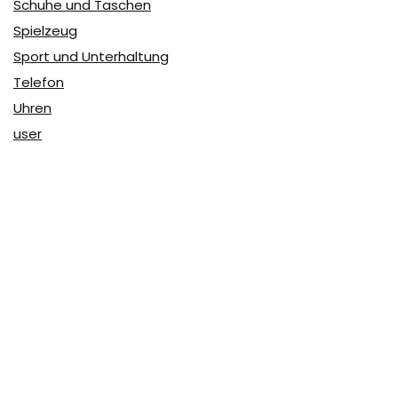
Schuhe und Taschen
Spielzeug
Sport und Unterhaltung
Telefon
Uhren
user
Über Coupon & More
Als Team von
Coupon & More
verfolgen wir täglich die
Rabatte im Internet und vergleichen die Preise, um die
besten Angebote auf unserer Seite zu teilen.
So erfahren Sie, wo Sie beim Online-Shopping am
vorteilhaftesten einkaufen können und wo die höchsten
Rabatte möglich sind.