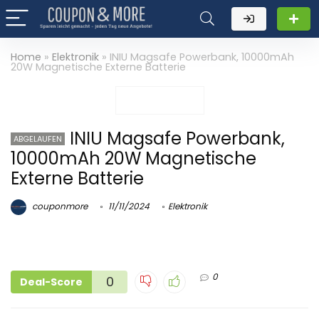
Home
»
Elektronik
»
INIU Magsafe Powerbank, 10000mAh
20W Magnetische Externe Batterie
INIU Magsafe Powerbank,
ABGELAUFEN
10000mAh 20W Magnetische
Externe Batterie
couponmore
11/11/2024
Elektronik
0
0
Deal-Score