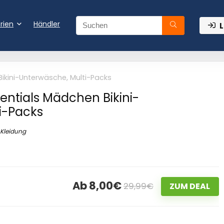
rien
Händler
L
kini-Unterwäsche, Multi-Packs
ntials Mädchen Bikini-
i-Packs
Kleidung
Ab 8,00€
29,99€
ZUM DEAL