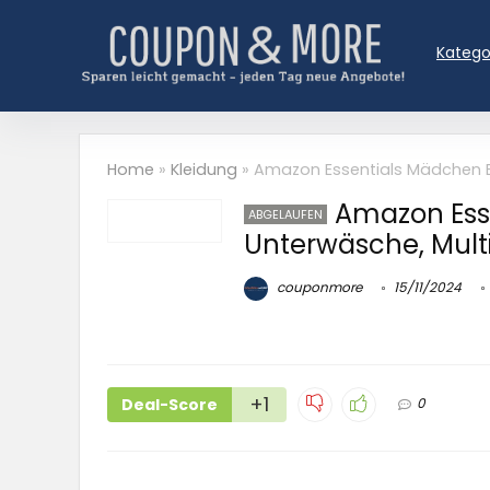
Katego
Home
»
Kleidung
»
Amazon Essentials Mädchen Bi
Amazon Esse
ABGELAUFEN
Unterwäsche, Mult
couponmore
15/11/2024
+1
Deal-Score
0