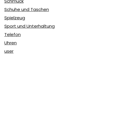
Schmuck
Schuhe und Taschen
Spielzeug
Sport und Unterhaltung
Telefon
Uhren
user
Über Coupon & More
Als Team von
Coupon & More
verfolgen wir täglich die
Rabatte im Internet und vergleichen die Preise, um die
besten Angebote auf unserer Seite zu teilen.
So erfahren Sie, wo Sie beim Online-Shopping am
vorteilhaftesten einkaufen können und wo die höchsten