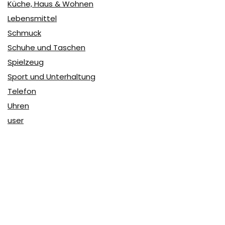
Küche, Haus & Wohnen
Lebensmittel
Schmuck
Schuhe und Taschen
Spielzeug
Sport und Unterhaltung
Telefon
Uhren
user
Über Coupon & More
Als Team von
Coupon & More
verfolgen wir täglich die
Rabatte im Internet und vergleichen die Preise, um die
besten Angebote auf unserer Seite zu teilen.