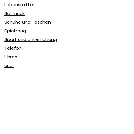
Lebensmittel
Schmuck
Schuhe und Taschen
Spielzeug
Sport und Unterhaltung
Telefon
Uhren
user
Über Coupon & More
Als Team von
Coupon & More
verfolgen wir täglich die
Rabatte im Internet und vergleichen die Preise, um die
besten Angebote auf unserer Seite zu teilen.