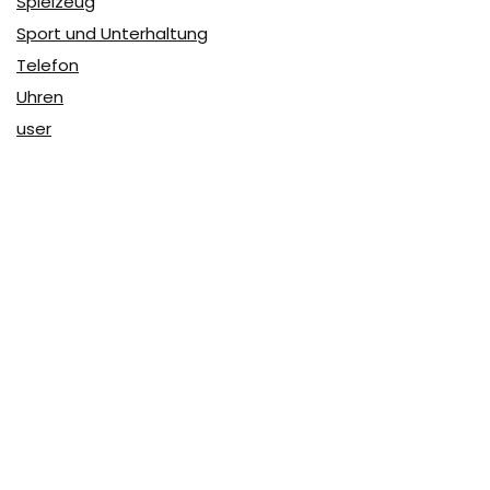
Spielzeug
Sport und Unterhaltung
Telefon
Uhren
user
Über Coupon & More
Als Team von
Coupon & More
verfolgen wir täglich die
Rabatte im Internet und vergleichen die Preise, um die
besten Angebote auf unserer Seite zu teilen.
So erfahren Sie, wo Sie beim Online-Shopping am
vorteilhaftesten einkaufen können und wo die höchsten
Rabatte möglich sind.