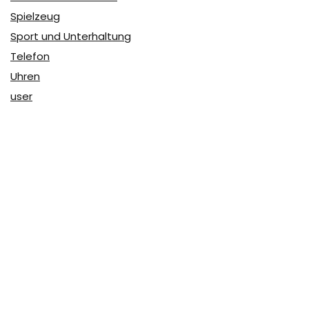
Spielzeug
Sport und Unterhaltung
Telefon
Uhren
user
Über Coupon & More
Als Team von
Coupon & More
verfolgen wir täglich die
Rabatte im Internet und vergleichen die Preise, um die
besten Angebote auf unserer Seite zu teilen.
So erfahren Sie, wo Sie beim Online-Shopping am
vorteilhaftesten einkaufen können und wo die höchsten
Rabatte möglich sind.