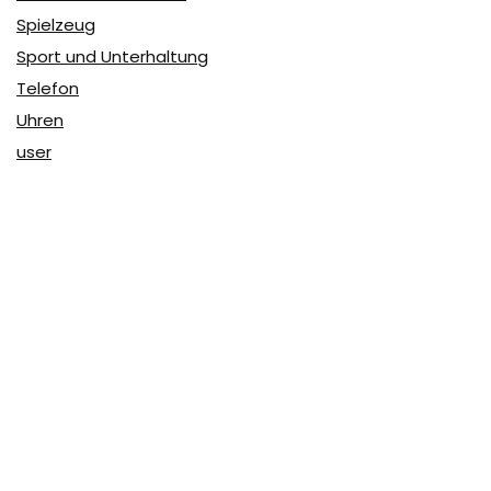
Spielzeug
Sport und Unterhaltung
Telefon
Uhren
user
Über Coupon & More
Als Team von
Coupon & More
verfolgen wir täglich die
Rabatte im Internet und vergleichen die Preise, um die
besten Angebote auf unserer Seite zu teilen.
So erfahren Sie, wo Sie beim Online-Shopping am
vorteilhaftesten einkaufen können und wo die höchsten
Rabatte möglich sind.