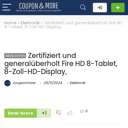
Home
»
Elektronik
»
Zertifiziert und generalüberholt Fire HD
8-Tablet, 8-Zoll-HD-Display,
Zertifiziert und
ABGELAUFEN
generalüberholt Fire HD 8-Tablet,
8-Zoll-HD-Display,
couponmore
29/11/2024
Elektronik
0
+1
Deal-Score