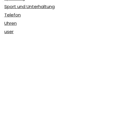
Sport und Unterhaltung
Telefon
Uhren
user
Über Coupon & More
Als Team von
Coupon & More
verfolgen wir täglich die
Rabatte im Internet und vergleichen die Preise, um die
besten Angebote auf unserer Seite zu teilen.
So erfahren Sie, wo Sie beim Online-Shopping am
vorteilhaftesten einkaufen können und wo die höchsten
Rabatte möglich sind.