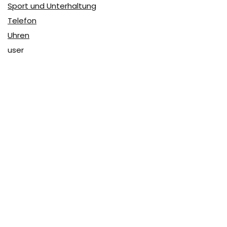
Sport und Unterhaltung
Telefon
Uhren
user
Über Coupon & More
Als Team von
Coupon & More
verfolgen wir täglich die
Rabatte im Internet und vergleichen die Preise, um die
besten Angebote auf unserer Seite zu teilen.
So erfahren Sie, wo Sie beim Online-Shopping am
vorteilhaftesten einkaufen können und wo die höchsten
Rabatte möglich sind.