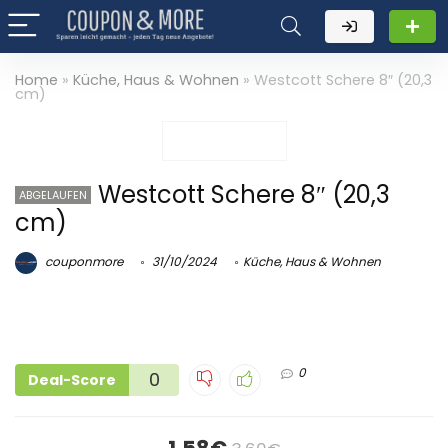
Home
»
Küche, Haus & Wohnen
»
Westcott Schere 8″ (20,3
cm)
Westcott Schere 8″ (20,3
ABGELAUFEN
cm)
couponmore
31/10/2024
Küche, Haus & Wohnen
0
0
Deal-Score