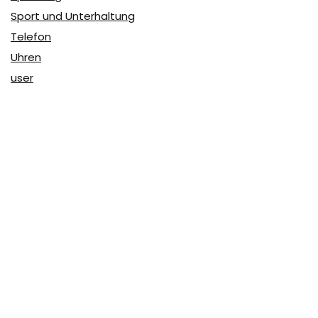
Sport und Unterhaltung
Telefon
Uhren
user
Über Coupon & More
Als Team von
Coupon & More
verfolgen wir täglich die
Rabatte im Internet und vergleichen die Preise, um die
besten Angebote auf unserer Seite zu teilen.
So erfahren Sie, wo Sie beim Online-Shopping am
vorteilhaftesten einkaufen können und wo die höchsten
Rabatte möglich sind.