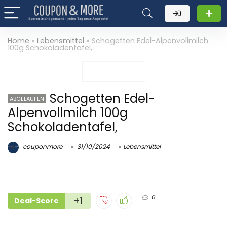
Home
»
Lebensmittel
»
Schogetten Edel-Alpenvollmilch
100g Schokoladentafel,
Schogetten Edel-
ABGELAUFEN
Alpenvollmilch 100g
Schokoladentafel,
couponmore
31/10/2024
Lebensmittel
0
+1
Deal-Score