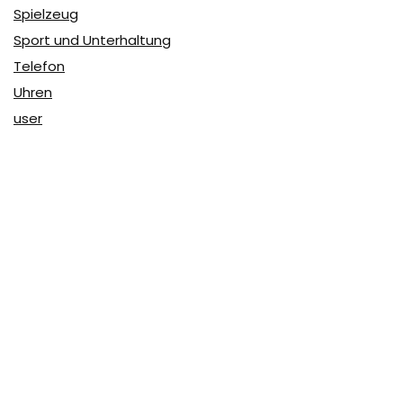
Spielzeug
Sport und Unterhaltung
Telefon
Uhren
user
Über Coupon & More
Als Team von
Coupon & More
verfolgen wir täglich die
Rabatte im Internet und vergleichen die Preise, um die
besten Angebote auf unserer Seite zu teilen.
So erfahren Sie, wo Sie beim Online-Shopping am
vorteilhaftesten einkaufen können und wo die höchsten
Rabatte möglich sind.