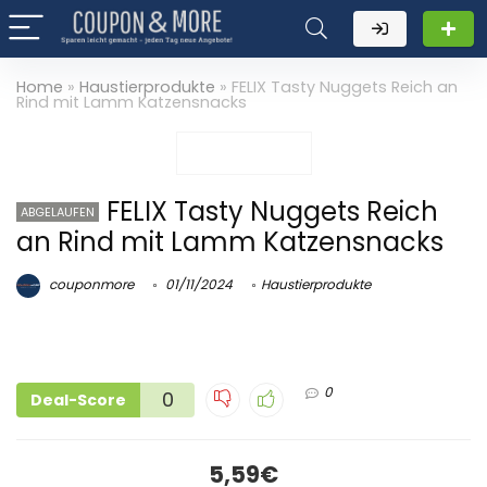
Home
»
Haustierprodukte
»
FELIX Tasty Nuggets Reich an
Rind mit Lamm Katzensnacks
FELIX Tasty Nuggets Reich
ABGELAUFEN
an Rind mit Lamm Katzensnacks
couponmore
01/11/2024
Haustierprodukte
0
0
Deal-Score
5,59€