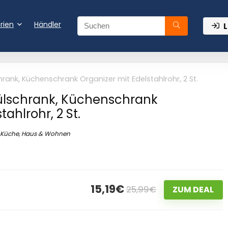
rien
Händler
L
hrank, Küchenschrank Organizer mit Edelstahlrohr, 2 St.
pülschrank, Küchenschrank
tahlrohr, 2 St.
Küche, Haus & Wohnen
15,19€
25,99€
ZUM DEAL