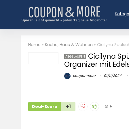
Katego
Home
»
Küche, Haus & Wohnen
»
Cicilyna Spülsc
Cicilyna S
ABGELAUFEN
Organizer mit Edels
couponmore
01/11/2024
+1
Deal-Score
0