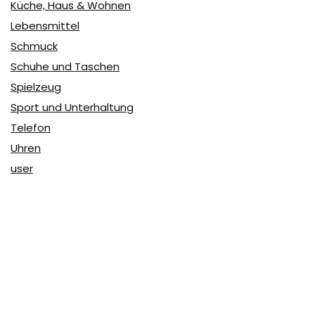
Küche, Haus & Wohnen
Lebensmittel
Schmuck
Schuhe und Taschen
Spielzeug
Sport und Unterhaltung
Telefon
Uhren
user
Über Coupon & More
Als Team von
Coupon & More
verfolgen wir täglich die
Rabatte im Internet und vergleichen die Preise, um die
besten Angebote auf unserer Seite zu teilen.