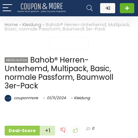
Home
»
Kleidung
»
Bahob® Herren-Unterhemd, Multipack,
Basic, normale Passform, Baumwoll 3er-Pack
Bahob® Herren-
ABGELAUFEN
Unterhemd, Multipack, Basic,
normale Passform, Baumwoll
3er-Pack
couponmore
01/11/2024
Kleidung
0
+1
Deal-Score