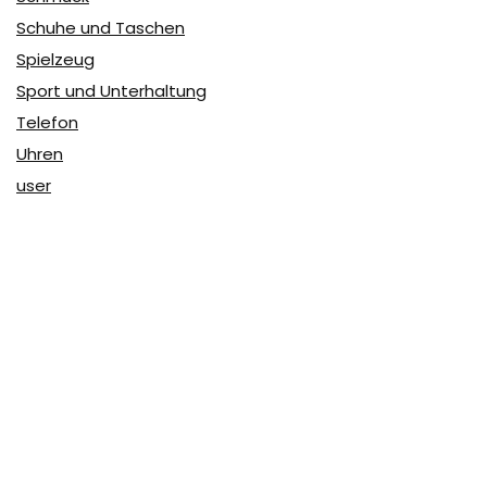
Schuhe und Taschen
Spielzeug
Sport und Unterhaltung
Telefon
Uhren
user
Über Coupon & More
Als Team von
Coupon & More
verfolgen wir täglich die
Rabatte im Internet und vergleichen die Preise, um die
besten Angebote auf unserer Seite zu teilen.
So erfahren Sie, wo Sie beim Online-Shopping am
vorteilhaftesten einkaufen können und wo die höchsten
Rabatte möglich sind.