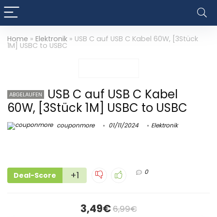
Home
»
Elektronik
»
USB C auf USB C Kabel 60W, [3Stück
1M] USBC to USBC
USB C auf USB C Kabel
ABGELAUFEN
60W, [3Stück 1M] USBC to USBC
couponmore
01/11/2024
Elektronik
0
+1
Deal-Score
3,49€
6,99€