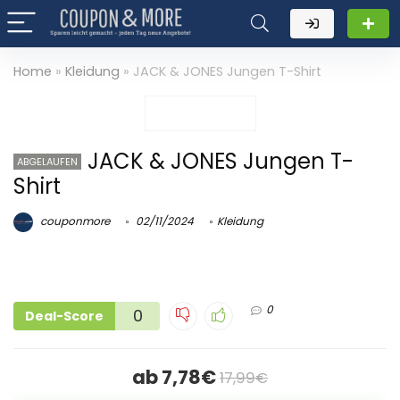
Home
»
Kleidung
»
JACK & JONES Jungen T-Shirt
JACK & JONES Jungen T-
ABGELAUFEN
Shirt
couponmore
02/11/2024
Kleidung
0
0
Deal-Score
ab 7,78€
17,99€