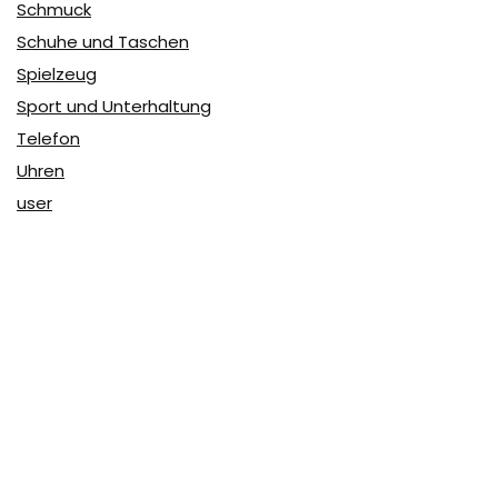
Schmuck
Schuhe und Taschen
Spielzeug
Sport und Unterhaltung
Telefon
Uhren
user
Über Coupon & More
Als Team von
Coupon & More
verfolgen wir täglich die
Rabatte im Internet und vergleichen die Preise, um die
besten Angebote auf unserer Seite zu teilen.
So erfahren Sie, wo Sie beim Online-Shopping am
vorteilhaftesten einkaufen können und wo die höchsten