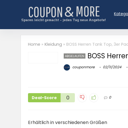
Katego
Home
»
Kleidung
»
BOSS Herren Tank Top, 3er Pac
BOSS Herren
ABGELAUFEN
couponmore
02/11/2024
0
Deal-Score
0
Erhältlich in verschiedenen Größen