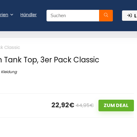
rien
Händler
L
k Classic
 Tank Top, 3er Pack Classic
Kleidung
22,92€
44,95€
ZUM DEAL