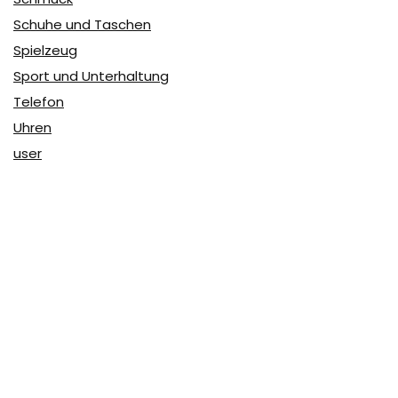
Schuhe und Taschen
Spielzeug
Sport und Unterhaltung
Telefon
Uhren
user
Über Coupon & More
Als Team von
Coupon & More
verfolgen wir täglich die
Rabatte im Internet und vergleichen die Preise, um die
besten Angebote auf unserer Seite zu teilen.
So erfahren Sie, wo Sie beim Online-Shopping am
vorteilhaftesten einkaufen können und wo die höchsten