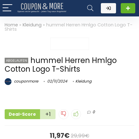
Home
»
Kleidung
»
hummel Herren Hmlgo Cotton Logo T-
Shirts
hummel Herren Hmlgo
ABGELAUFEN
Cotton Logo T-Shirts
couponmore
02/11/2024
Kleidung
0
+1
Deal-Score
11,97€
29,99€