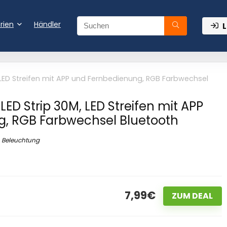
rien
Händler
L
 LED Streifen mit APP und Fernbedienung, RGB Farbwechsel
ED Strip 30M, LED Streifen mit APP
, RGB Farbwechsel Bluetooth
Beleuchtung
7,99€
ZUM DEAL