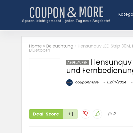
Katego
Home
»
Beleuchtung
»
Hensunquv LED Strip 30M,
Bluetooth
Hensunquv L
ABGELAUFEN
und Fernbedienung
couponmore
02/11/2024
+1
Deal-Score
0