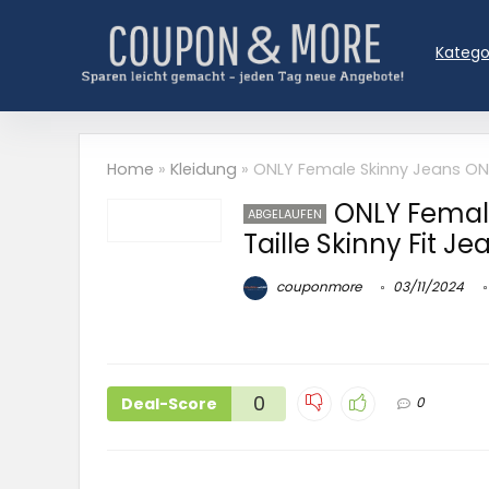
Katego
Home
»
Kleidung
»
ONLY Female Skinny Jeans ONLP
ONLY Femal
ABGELAUFEN
Taille Skinny Fit Je
couponmore
03/11/2024
0
Deal-Score
0