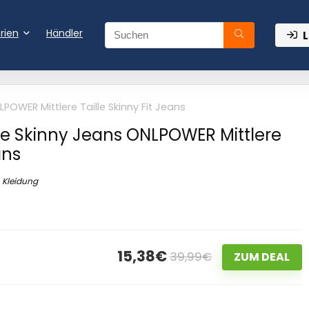
rien
Händler
L
OWER Mittlere Taille Skinny Fit Jeans
e Skinny Jeans ONLPOWER Mittlere
ans
Kleidung
15,38€
39,99€
ZUM DEAL