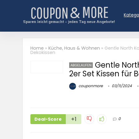
Katego
Home
»
Küche, Haus & Wohnen
»
Gentle North Ko
Dekokissen
Gentle Nort
ABGELAUFEN
2er Set Kissen für 
couponmore
03/11/2024
+1
Deal-Score
0