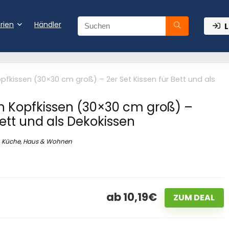
rien
Händler
L
pfkissen (30×30 cm groß) – 2er Set Kissen für Bett und als
h Kopfkissen (30×30 cm groß) –
Bett und als Dekokissen
Küche, Haus & Wohnen
ab 10,19€
ZUM DEAL