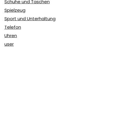
Schuhe und Taschen
Spielzeug
Sport und Unterhaltung
Telefon
Uhren
user
Über Coupon & More
Als Team von
Coupon & More
verfolgen wir täglich die
Rabatte im Internet und vergleichen die Preise, um die
besten Angebote auf unserer Seite zu teilen.
So erfahren Sie, wo Sie beim Online-Shopping am
vorteilhaftesten einkaufen können und wo die höchsten
Rabatte möglich sind.