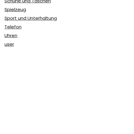
Schuhe und Taschen
Spielzeug
Sport und Unterhaltung
Telefon
Uhren
user
Über Coupon & More
Als Team von
Coupon & More
verfolgen wir täglich die
Rabatte im Internet und vergleichen die Preise, um die
besten Angebote auf unserer Seite zu teilen.
So erfahren Sie, wo Sie beim Online-Shopping am
vorteilhaftesten einkaufen können und wo die höchsten
Rabatte möglich sind.