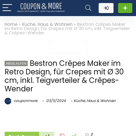
Home
»
Küche, Haus & Wohnen
»
Bestron Crêpes Maker
im Retro Design, für Crepes mit Ø 30 cm, inkl. Teigverteiler
& Crêpes-Wender
Bestron Crêpes Maker im
ABGELAUFEN
Retro Design, für Crepes mit Ø 30
cm, inkl. Teigverteiler & Crêpes-
Wender
couponmore
03/11/2024
Küche, Haus & Wohnen
0