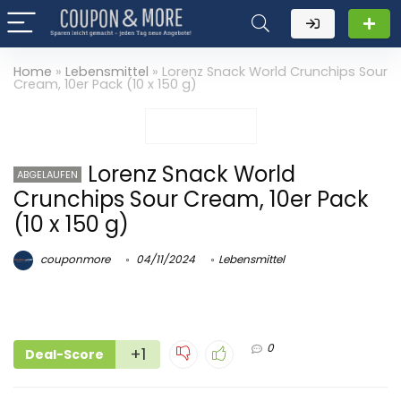
Home
»
Lebensmittel
»
Lorenz Snack World Crunchips Sour
Cream, 10er Pack (10 x 150 g)
Lorenz Snack World
ABGELAUFEN
Crunchips Sour Cream, 10er Pack
(10 x 150 g)
couponmore
04/11/2024
Lebensmittel
0
+1
Deal-Score