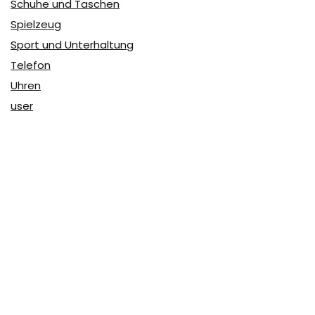
Schuhe und Taschen
Spielzeug
Sport und Unterhaltung
Telefon
Uhren
user
Über Coupon & More
Als Team von
Coupon & More
verfolgen wir täglich die
Rabatte im Internet und vergleichen die Preise, um die
besten Angebote auf unserer Seite zu teilen.
So erfahren Sie, wo Sie beim Online-Shopping am
vorteilhaftesten einkaufen können und wo die höchsten
Rabatte möglich sind.