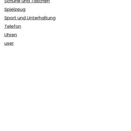
Schuhe und Taschen
Spielzeug
Sport und Unterhaltung
Telefon
Uhren
user
Über Coupon & More
Als Team von
Coupon & More
verfolgen wir täglich die
Rabatte im Internet und vergleichen die Preise, um die
besten Angebote auf unserer Seite zu teilen.
So erfahren Sie, wo Sie beim Online-Shopping am
vorteilhaftesten einkaufen können und wo die höchsten
Rabatte möglich sind.