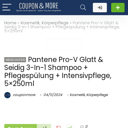
Home
»
Kosmetik, Körperpflege
»
Pantene Pro-V Glatt &
Seidig 3-In-1 Shampoo + Pflegespülung + Intensivpflege,
5×250ml
Pantene Pro-V Glatt &
ABGELAUFEN
Seidig 3-In-1 Shampoo +
Pflegespülung + Intensivpflege,
5×250ml
couponmore
04/11/2024
Kosmetik, Körperpflege
0