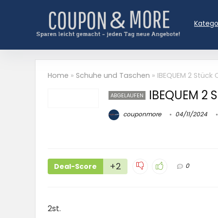
Katego
Home
»
Schuhe und Taschen
»
IBEQUEM 2 Stück
IBEQUEM 2 
ABGELAUFEN
couponmore
04/11/2024
+2
Deal-Score
0
2st.