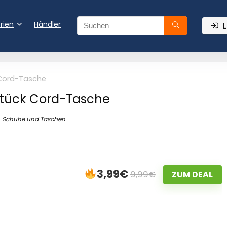
rien
Händler
L
 Cord-Tasche
Stück Cord-Tasche
Schuhe und Taschen
3,99€
9,99€
ZUM DEAL