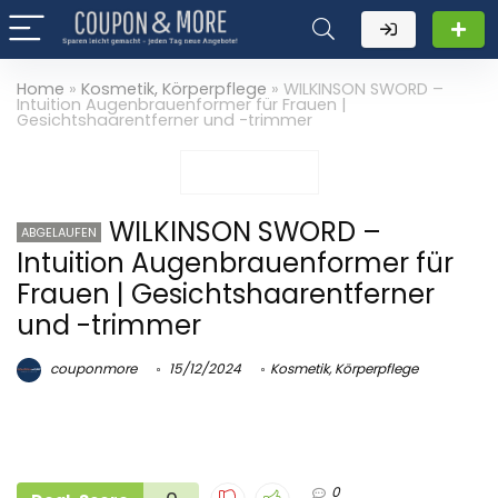
Home
»
Kosmetik, Körperpflege
»
WILKINSON SWORD –
Intuition Augenbrauenformer für Frauen |
Gesichtshaarentferner und -trimmer
WILKINSON SWORD –
ABGELAUFEN
Intuition Augenbrauenformer für
Frauen | Gesichtshaarentferner
und -trimmer
couponmore
15/12/2024
Kosmetik, Körperpflege
0