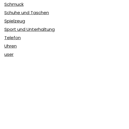
Schmuck
Schuhe und Taschen
Spielzeug
Sport und Unterhaltung
Telefon
Uhren
user
Über Coupon & More
Als Team von
Coupon & More
verfolgen wir täglich die
Rabatte im Internet und vergleichen die Preise, um die
besten Angebote auf unserer Seite zu teilen.
So erfahren Sie, wo Sie beim Online-Shopping am
vorteilhaftesten einkaufen können und wo die höchsten