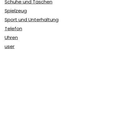
Schuhe und Taschen
Spielzeug
Sport und Unterhaltung
Telefon
Uhren
user
Über Coupon & More
Als Team von
Coupon & More
verfolgen wir täglich die
Rabatte im Internet und vergleichen die Preise, um die
besten Angebote auf unserer Seite zu teilen.
So erfahren Sie, wo Sie beim Online-Shopping am
vorteilhaftesten einkaufen können und wo die höchsten
Rabatte möglich sind.