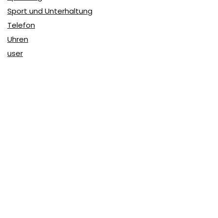
Sport und Unterhaltung
Telefon
Uhren
user
Über Coupon & More
Als Team von
Coupon & More
verfolgen wir täglich die
Rabatte im Internet und vergleichen die Preise, um die
besten Angebote auf unserer Seite zu teilen.
So erfahren Sie, wo Sie beim Online-Shopping am
vorteilhaftesten einkaufen können und wo die höchsten
Rabatte möglich sind.