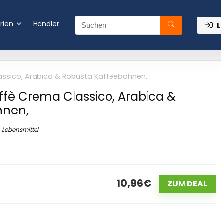
rien
Händler
L
assico, Arabica & Robusta Kaffeebohnen,
ffè Crema Classico, Arabica &
hnen,
Lebensmittel
10,96€
ZUM DEAL