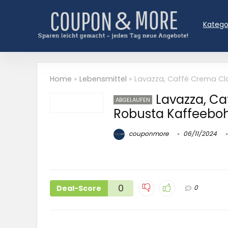
Katego
Home
»
Lebensmittel
»
Lavazza, Caffè Crema Cl
Lavazza, Ca
ABGELAUFEN
Robusta Kaffeebo
couponmore
06/11/2024
0
Deal-Score
0