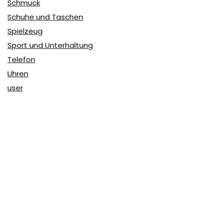
Schmuck
Schuhe und Taschen
Spielzeug
Sport und Unterhaltung
Telefon
Uhren
user
Über Coupon & More
Als Team von
Coupon & More
verfolgen wir täglich die
Rabatte im Internet und vergleichen die Preise, um die
besten Angebote auf unserer Seite zu teilen.
So erfahren Sie, wo Sie beim Online-Shopping am
vorteilhaftesten einkaufen können und wo die höchsten