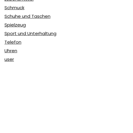
Schmuck
Schuhe und Taschen
Spielzeug
Sport und Unterhaltung
Telefon
Uhren
user
Über Coupon & More
Als Team von
Coupon & More
verfolgen wir täglich die
Rabatte im Internet und vergleichen die Preise, um die
besten Angebote auf unserer Seite zu teilen.
So erfahren Sie, wo Sie beim Online-Shopping am