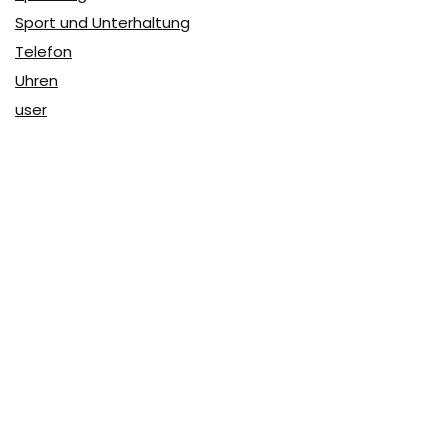
Sport und Unterhaltung
Telefon
Uhren
user
Über Coupon & More
Als Team von
Coupon & More
verfolgen wir täglich die
Rabatte im Internet und vergleichen die Preise, um die
besten Angebote auf unserer Seite zu teilen.
So erfahren Sie, wo Sie beim Online-Shopping am
vorteilhaftesten einkaufen können und wo die höchsten
Rabatte möglich sind.