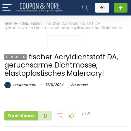
Home
»
Baumarkt
»
fischer Acryldichtstoff DA,
geruchsarme Dichtmasse, elastoplastisches Maleracryl
fischer Acryldichtstoff DA,
ABGELAUFEN
geruchsarme Dichtmasse,
elastoplastisches Maleracryl
couponmore
07/11/2024
Baumarkt
0
0
Deal-Score