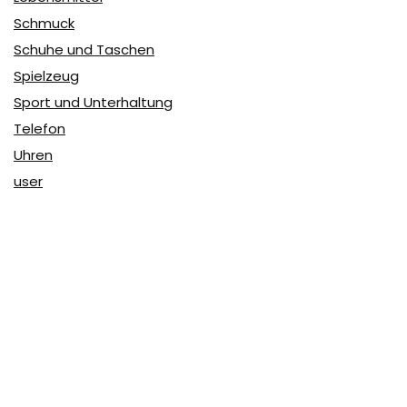
Schmuck
Schuhe und Taschen
Spielzeug
Sport und Unterhaltung
Telefon
Uhren
user
Über Coupon & More
Als Team von
Coupon & More
verfolgen wir täglich die
Rabatte im Internet und vergleichen die Preise, um die
besten Angebote auf unserer Seite zu teilen.
So erfahren Sie, wo Sie beim Online-Shopping am