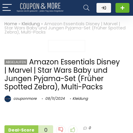
Home
»
Kleidung
»
Amazon Essentials Disney | Marvel |
Star Wars Baby und Jungen Pyjama-Set (Früher Spotted
Zebra), Multi-Packs
Amazon Essentials Disney
ABGELAUFEN
| Marvel | Star Wars Baby und
Jungen Pyjama-Set (Früher
Spotted Zebra), Multi-Packs
couponmore
08/11/2024
Kleidung
0
0
Deal-Score