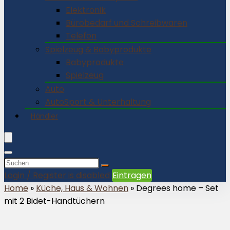
Elektronik
Bürobedarf und Schreibwaren
Telefon
Spielzeug & Babyprodukte
Babyprodukte
Spielzeug
Auto
AutoSport & Unterhaltung
Händler
Login / Register is disabled
Eintragen
Home
»
Küche, Haus & Wohnen
»
Degrees home – Set
mit 2 Bidet-Handtüchern