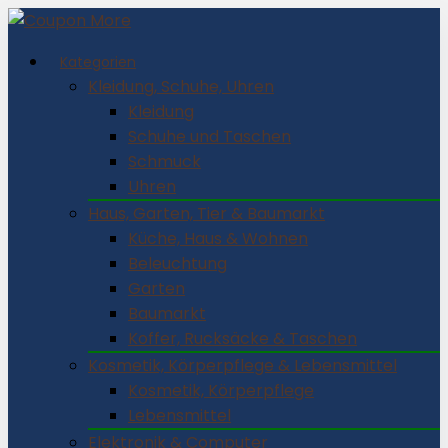
Kategorien
Kleidung, Schuhe, Uhren
Kleidung
Schuhe und Taschen
Schmuck
Uhren
Haus, Garten, Tier & Baumarkt
Küche, Haus & Wohnen
Beleuchtung
Garten
Baumarkt
Koffer, Rucksäcke & Taschen
Kosmetik, Körperpflege & Lebensmittel
Kosmetik, Körperpflege
Lebensmittel
Elektronik & Computer