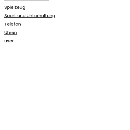
Spielzeug
Sport und Unterhaltung
Telefon
Uhren
user
Über Coupon & More
Als Team von
Coupon & More
verfolgen wir täglich die
Rabatte im Internet und vergleichen die Preise, um die
besten Angebote auf unserer Seite zu teilen.
So erfahren Sie, wo Sie beim Online-Shopping am
vorteilhaftesten einkaufen können und wo die höchsten
Rabatte möglich sind.