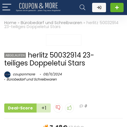
Home
»
Bürobedarf und Schreibwaren
»
herlitz 50032914
23-teiliges Doppeletui Stars
herlitz 50032914 23-
ABGELAUFEN
teiliges Doppeletui Stars
couponmore
08/11/2024
Bürobedarf und Schreibwaren
0
+1
Deal-Score