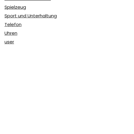
Spielzeug
Sport und Unterhaltung
Telefon
Uhren
user
Über Coupon & More
Als Team von
Coupon & More
verfolgen wir täglich die
Rabatte im Internet und vergleichen die Preise, um die
besten Angebote auf unserer Seite zu teilen.
So erfahren Sie, wo Sie beim Online-Shopping am
vorteilhaftesten einkaufen können und wo die höchsten
Rabatte möglich sind.