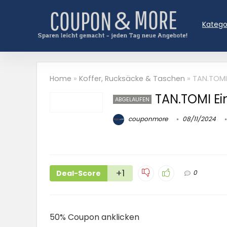
Katego
Home
»
Koffer, Rucksäcke & Taschen
»
TAN.TOMI 
TAN.TOMI Ei
ABGELAUFEN
couponmore
08/11/2024
+1
Deal-Score
0
50% Coupon anklicken