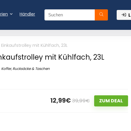
rien
Händler
L
Einkaufstrolley mit Kühlfach, 23L
nkaufstrolley mit Kühlfach, 23L
Koffer, Rucksäcke & Taschen
12,99€
39,99€
ZUM DEAL