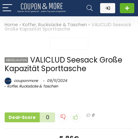
Home
»
Koffer, Rucksäcke & Taschen
»
VALICLUD Seesack
Große Kapazität Sporttasche
VALICLUD Seesack Große
ABGELAUFEN
Kapazität Sporttasche
couponmore
09/11/2024
Koffer, Rucksäcke & Taschen
0
0
Deal-Score