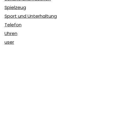
Spielzeug
Sport und Unterhaltung
Telefon
Uhren
user
Über Coupon & More
Als Team von
Coupon & More
verfolgen wir täglich die
Rabatte im Internet und vergleichen die Preise, um die
besten Angebote auf unserer Seite zu teilen.
So erfahren Sie, wo Sie beim Online-Shopping am
vorteilhaftesten einkaufen können und wo die höchsten
Rabatte möglich sind.