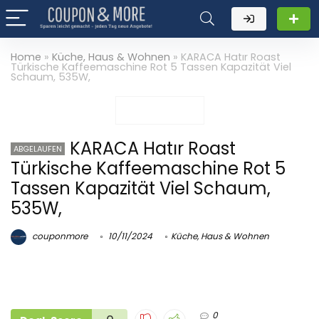
Home
»
Küche, Haus & Wohnen
»
KARACA Hatır Roast
Türkische Kaffeemaschine Rot 5 Tassen Kapazität Viel
Schaum, 535W,
KARACA Hatır Roast
ABGELAUFEN
Türkische Kaffeemaschine Rot 5
Tassen Kapazität Viel Schaum,
535W,
couponmore
10/11/2024
Küche, Haus & Wohnen
0