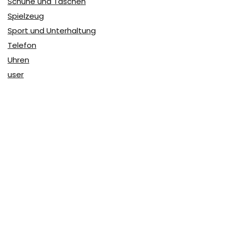
Schuhe und Taschen
Spielzeug
Sport und Unterhaltung
Telefon
Uhren
user
Über Coupon & More
Als Team von
Coupon & More
verfolgen wir täglich die
Rabatte im Internet und vergleichen die Preise, um die
besten Angebote auf unserer Seite zu teilen.
So erfahren Sie, wo Sie beim Online-Shopping am
vorteilhaftesten einkaufen können und wo die höchsten
Rabatte möglich sind.