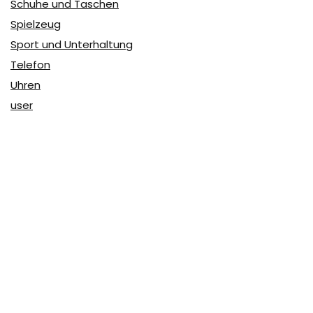
Schuhe und Taschen
Spielzeug
Sport und Unterhaltung
Telefon
Uhren
user
Über Coupon & More
Als Team von
Coupon & More
verfolgen wir täglich die
Rabatte im Internet und vergleichen die Preise, um die
besten Angebote auf unserer Seite zu teilen.
So erfahren Sie, wo Sie beim Online-Shopping am
vorteilhaftesten einkaufen können und wo die höchsten
Rabatte möglich sind.