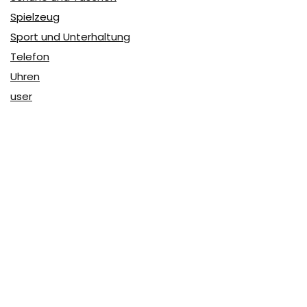
Spielzeug
Sport und Unterhaltung
Telefon
Uhren
user
Über Coupon & More
Als Team von
Coupon & More
verfolgen wir täglich die
Rabatte im Internet und vergleichen die Preise, um die
besten Angebote auf unserer Seite zu teilen.
So erfahren Sie, wo Sie beim Online-Shopping am
vorteilhaftesten einkaufen können und wo die höchsten
Rabatte möglich sind.